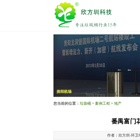
您当前的位置：
垃圾桶
>
案例工程
>
地产
番禺富门
作者：欣方圳-环卫