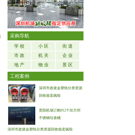
、
。
采购导航
后
学 校
小 区
街 道
市 政
机 关
企 业
地 产
物 业
景 区
工程案例
深圳市政玻金塑纸分类资源
回收箱卖疯啦
贵阳机场订购912个欣方圳
不锈钢垃圾桶
深圳市政玻金塑纸分类资源回收箱卖疯啦