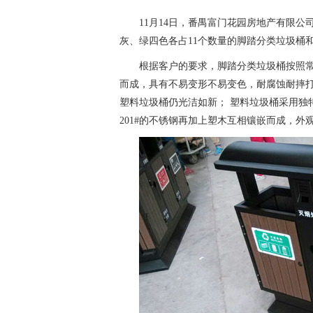
11月14日，番禺富门花园房地产有限
灰、绿四色各占11个数量的脚踏分类垃圾桶
根据客户的要求，脚踏分类垃圾桶按照常规生
而成，具有不易变形不易变色，耐腐蚀耐摔
塑料垃圾桶仍光洁如新； 塑料垃圾桶采用独
201#的不锈钢再加上塑木互相镶嵌而成，