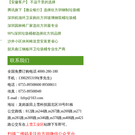
【安徽客户】 不远千里的选择
腾讯旗下【微众银行】选择欣方圳钢制垃圾桶
深圳机场环卫采购欣方圳玻璃钢双桶垃圾桶
深圳园林椅厂家选欣方圳最专业
90%深圳垃圾桶都选择欣方圳品牌
沙井小区休闲椅送货安装更省心
韶关曲江钢板环卫垃圾桶专业生产商
联系我们
全国免费订购电话:4000-280-180
手机：13902953199(李先生)
电话：0755-89508600 89508611
传真：0755-89508949
E-mail：fzfrp@163.com
地址：龙岗坂田上雪科技园北区10号B1栋
公交路线：812路;m244路;m267路;m269路;m271
路;m281路;m309路;m346路;m378路;m408路;m421
路公交车在
上雪工业区
站牌下车即可。
扫描二维码关注欣方圳微信公众平台