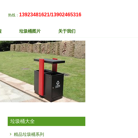
13923481621/13902465316
热线：
程
垃圾桶图片
关于我们
垃圾桶大全
精品垃圾桶系列