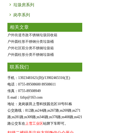
垃圾房系列
岗亭系列
相关文章
户外街道市政不锈钢垃圾回收箱
户外圆柱形不锈钢分类垃圾桶
户外社区双分类不锈钢垃圾箱
户外圆柱形分类不锈钢垃圾桶
联系我们
手机：13923481621(刘)/13902465316(王)
电话：0755-89508600 89508611
传真：0755-89508949
E-mail：fzfrp@163.com
地址：龙岗坂田上雪科技园北区10号B1栋
公交路线：812路;m244路;m267路;m269路;m271
路;m281路;m309路;m346路;m378路;m408路;m421
路公交车在
上雪工业区
站牌下车即可。
扫描二维码关注欣方圳微信公众平台