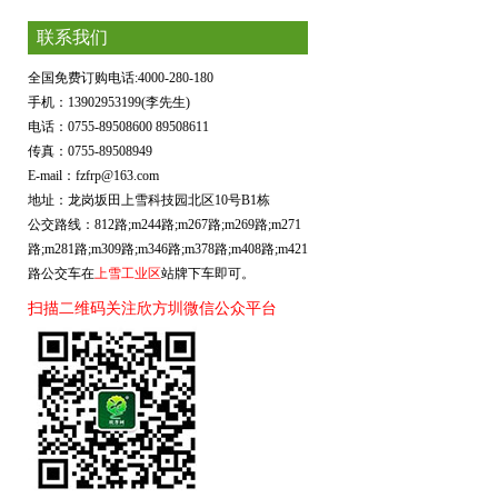
联系我们
全国免费订购电话:4000-280-180
手机：13902953199(李先生)
电话：0755-89508600 89508611
传真：0755-89508949
E-mail：fzfrp@163.com
地址：龙岗坂田上雪科技园北区10号B1栋
公交路线：812路;m244路;m267路;m269路;m271
路;m281路;m309路;m346路;m378路;m408路;m421
路公交车在
上雪工业区
站牌下车即可。
扫描二维码关注欣方圳微信公众平台