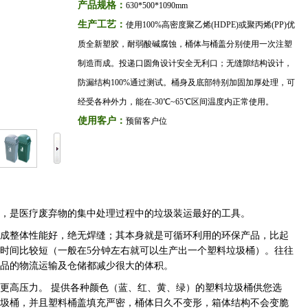
产品规格：
630*500*1090mm
生产工艺：
使用100%高密度聚乙烯(HDPE)或聚丙烯(PP)优
质全新塑胶，耐弱酸碱腐蚀，桶体与桶盖分别使用一次注塑
制造而成。投递口圆角设计安全无利口；无缝隙结构设计，
防漏结构100%通过测试。桶身及底部特别加固加厚处理，可
经受各种外力，能在-30℃~65℃区间温度内正常使用。
使用客户：
预留客户位
，是医疗废弃物的集中处理过程中的垃圾装运最好的工具。
成整体性能好，绝无焊缝；其本身就是可循环利用的环保产品，比起
时间比较短（一般在5分钟左右就可以生产出一个塑料垃圾桶）。往往
品的物流运输及仓储都减少很大的体积。
更高压力。 提供各种颜色（蓝、红、黄、绿）的塑料垃圾桶供您选
圾桶，并且塑料桶盖填充严密，桶体日久不变形，箱体结构不会变脆