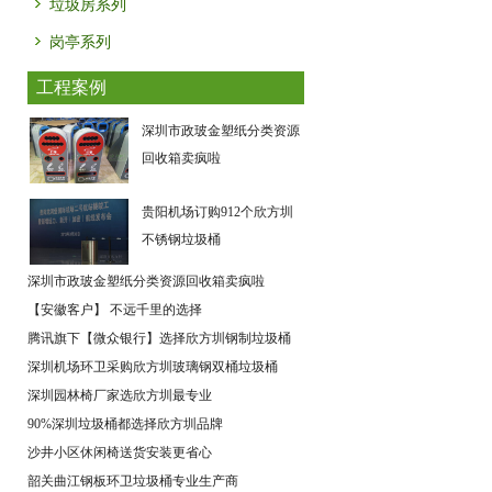
垃圾房系列
岗亭系列
工程案例
深圳市政玻金塑纸分类资源
回收箱卖疯啦
贵阳机场订购912个欣方圳
不锈钢垃圾桶
深圳市政玻金塑纸分类资源回收箱卖疯啦
【安徽客户】 不远千里的选择
腾讯旗下【微众银行】选择欣方圳钢制垃圾桶
深圳机场环卫采购欣方圳玻璃钢双桶垃圾桶
深圳园林椅厂家选欣方圳最专业
90%深圳垃圾桶都选择欣方圳品牌
沙井小区休闲椅送货安装更省心
韶关曲江钢板环卫垃圾桶专业生产商