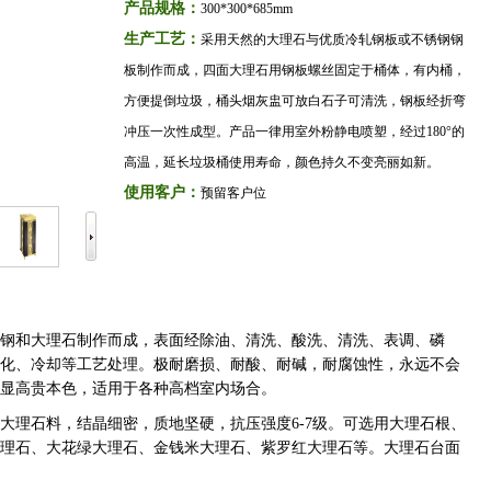
产品规格：
300*300*685mm
生产工艺：
采用天然的大理石与优质冷轧钢板或不锈钢钢
板制作而成，四面大理石用钢板螺丝固定于桶体，有内桶，
方便提倒垃圾，桶头烟灰盅可放白石子可清洗，钢板经折弯
冲压一次性成型。产品一律用室外粉静电喷塑，经过180°的
高温，延长垃圾桶使用寿命，颜色持久不变亮丽如新。
使用客户：
预留客户位
钢和大理石制作而成，表面经除油、清洗、酸洗、清洗、表调、磷
化、冷却等工艺处理。极耐磨损、耐酸、耐碱，耐腐蚀性，永远不会
显高贵本色，适用于各种高档室内场合。
大理石料，结晶细密，质地坚硬，抗压强度6-7级。可选用大理石根、
理石、大花绿大理石、金钱米大理石、紫罗红大理石等。大理石台面