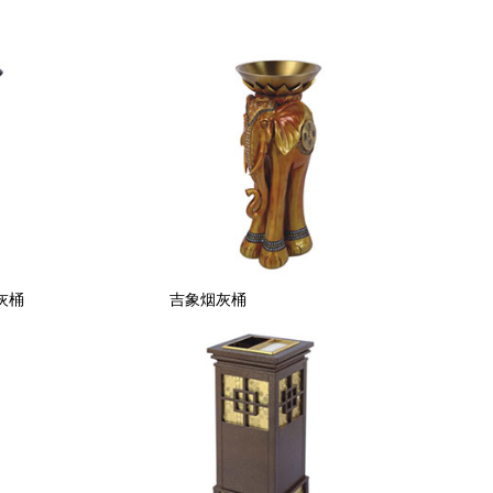
币烟灰桶 吉象烟灰桶