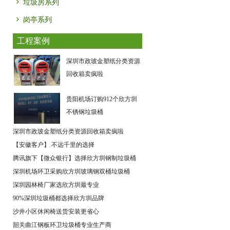
垃圾房系列
岗亭系列
工程案例
深圳市政玻金塑纸分类资源
回收箱卖疯啦
贵阳机场订购912个欣方圳
不锈钢垃圾桶
深圳市政玻金塑纸分类资源回收箱卖疯啦
【安徽客户】 不远千里的选择
腾讯旗下【微众银行】选择欣方圳钢制垃圾桶
深圳机场环卫采购欣方圳玻璃钢双桶垃圾桶
深圳园林椅厂家选欣方圳最专业
90%深圳垃圾桶都选择欣方圳品牌
沙井小区休闲椅送货安装更省心
韶关曲江钢板环卫垃圾桶专业生产商