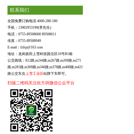
联系我们
全国免费订购电话:4000-280-180
手机：13902953199(李先生)
电话：0755-89508600 89508611
传真：0755-89508949
E-mail：fzfrp@163.com
地址：龙岗坂田上雪科技园北区10号B1栋
公交路线：812路;m244路;m267路;m269路;m271
路;m281路;m309路;m346路;m378路;m408路;m421
路公交车在
上雪工业区
站牌下车即可。
扫描二维码关注欣方圳微信公众平台