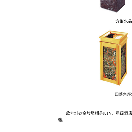
方形水晶
四菱角座
欣方圳钛金垃圾桶是KTV、星级酒
选。