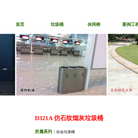
首页
垃圾桶
休闲椅
案例工
D321A 仿石纹烟灰垃圾桶
所属系列：
钛金垃圾桶