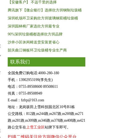
【安徽客户】 不远千里的选择
腾讯旗下【微众银行】选择欣方圳钢制垃圾桶
深圳机场环卫采购欣方圳玻璃钢双桶垃圾桶
深圳园林椅厂家选欣方圳最专业
90%深圳垃圾桶都选择欣方圳品牌
沙井小区休闲椅送货安装更省心
在
韶关曲江钢板环卫垃圾桶专业生产商
乱
联系我们
有
全国免费订购电话:4000-280-180
手机：13902953199(李先生)
处
电话：0755-89508600 89508611
传真：0755-89508949
动
E-mail：fzfrp@163.com
地址：龙岗坂田上雪科技园北区10号B1栋
公交路线：812路;m244路;m267路;m269路;m271
路;m281路;m309路;m346路;m378路;m408路;m421
路公交车在
上雪工业区
站牌下车即可。
道
扫描二维码关注欣方圳微信公众平台