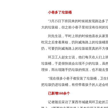
小巷多了垃圾桶
“3月25日下班回来的时候就发现路边
大的垃圾箱，但之前小巷子里却没有任何的
刘先生说，平时上班的时候他喜欢从家
吃完之后拿着果核，扔到威海路上的垃圾桶
扔，可要扔到威海路上的垃圾箱里真的不方
环卫工人赵女士说，他们每天在人们上
垃圾桶，于是很快就会出现不少的垃圾，虽然
理掉，而出现随手扔垃圾的情况，也不能去
“现在很多小巷子都安装了垃圾桶，卫生
把垃圾扔进垃圾桶，有些带着孩子的人还会
已新增160余个
记者随后采访了莱西市城建局环卫处的