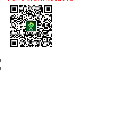
偏
的
的