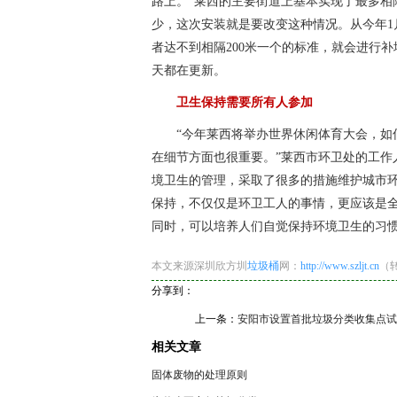
路上。“莱西的主要街道上基本实现了最多相
少，这次安装就是要改变这种情况。从今年
者达不到相隔200米一个的标准，就会进行补
天都在更新。
卫生保持需要所有人参加
“今年莱西将举办世界休闲体育大会，
在细节方面也很重要。”莱西市环卫处的工作
境卫生的管理，采取了很多的措施维护城市
保持，不仅仅是环卫工人的事情，更应该是
同时，可以培养人们自觉保持环境卫生的习
本文来源深圳欣方圳
垃圾桶
网：
http://www.szljt.cn
（
分享到：
上一条：
安阳市设置首批垃圾分类收集点试
相关文章
固体废物的处理原则