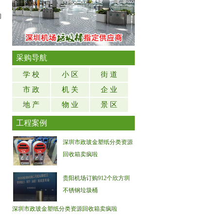
的
采购导航
学 校
小 区
街 道
市 政
机 关
企 业
地 产
物 业
景 区
工程案例
深圳市政玻金塑纸分类资源
回收箱卖疯啦
贵阳机场订购912个欣方圳
不锈钢垃圾桶
深圳市政玻金塑纸分类资源回收箱卖疯啦