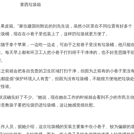
莱西垃圾箱
多了果皮箱。”家住建国街附近的刘先生说，虽然小区里在不同位置有好多个
垃圾桶，现在在小巷子里也装上了，这样扔垃圾就更方便了。
里随手拿个苹果，一边吃一边走，可由于之前巷子里没有垃圾桶，他只能
里。每天早上都有环卫工人把小巷子打扫得干干净净的，也不好意思随手
便。
班之前就会把各自负责的卫生区域打扫干净，但因为之前有的小巷子里没
都提倡“保护环境人人有责”，但因为没有垃圾桶，不能很方便地把垃圾
责怪谁。
状况确实好了不少。”她说，现在她在工作的时候就会看到不少的市民主
特意教孩子要把垃圾扔进垃圾桶，这让她感觉很欣慰。
工作人员，据她介绍，这次垃圾桶的安装主要集中在小巷子、较为偏僻的