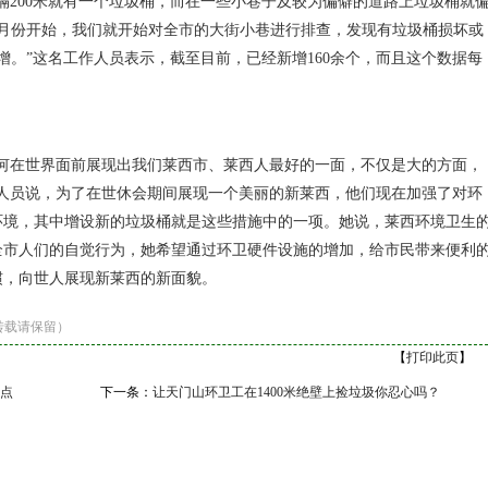
隔200米就有一个垃圾桶，而在一些小巷子及较为偏僻的道路上垃圾桶就
1月份开始，我们就开始对全市的大街小巷进行排查，发现有垃圾桶损坏或
增。”这名工作人员表示，截至目前，已经新增160余个，而且这个数据每
如何在世界面前展现出我们莱西市、莱西人最好的一面，不仅是大的方面，
人员说，为了在世休会期间展现一个美丽的新莱西，他们现在加强了对环
环境，其中增设新的垃圾桶就是这些措施中的一项。她说，莱西环境卫生
全市人们的自觉行为，她希望通过环卫硬件设施的增加，给市民带来便利
惯，向世人展现新莱西的新面貌。
转载请保留）
【
打印此页
】
点
下一条：
让天门山环卫工在1400米绝壁上捡垃圾你忍心吗？