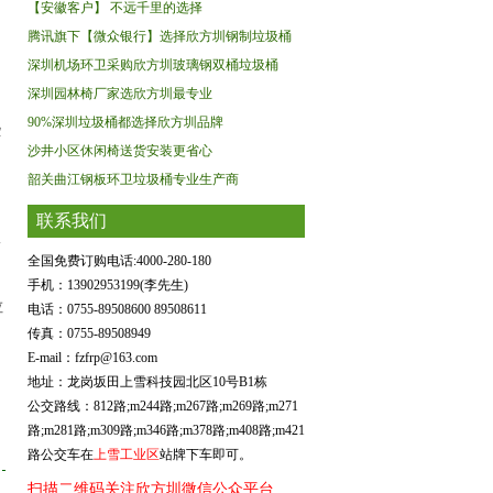
【安徽客户】 不远千里的选择
腾讯旗下【微众银行】选择欣方圳钢制垃圾桶
深圳机场环卫采购欣方圳玻璃钢双桶垃圾桶
深圳园林椅厂家选欣方圳最专业
90%深圳垃圾桶都选择欣方圳品牌
些
沙井小区休闲椅送货安装更省心
韶关曲江钢板环卫垃圾桶专业生产商
联系我们
二
全国免费订购电话:4000-280-180
手机：13902953199(李先生)
垃
电话：0755-89508600 89508611
传真：0755-89508949
，
E-mail：fzfrp@163.com
地址：龙岗坂田上雪科技园北区10号B1栋
公交路线：812路;m244路;m267路;m269路;m271
路;m281路;m309路;m346路;m378路;m408路;m421
路公交车在
上雪工业区
站牌下车即可。
扫描二维码关注欣方圳微信公众平台