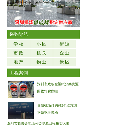
采购导航
学 校
小 区
街 道
市 政
机 关
企 业
地 产
物 业
景 区
工程案例
深圳市政玻金塑纸分类资源
回收箱卖疯啦
贵阳机场订购912个欣方圳
不锈钢垃圾桶
深圳市政玻金塑纸分类资源回收箱卖疯啦