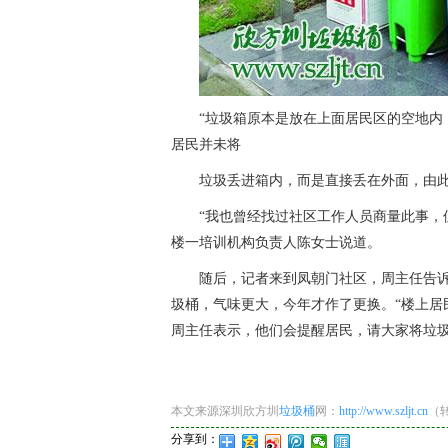
“垃圾箱原本是放在上面居民区的空地内
居民并未将
垃圾丢进箱内，而是直接丢在外面，由
“我也曾经找过社区工作人员商量此事，
楼一培训机构负责人陈女士说道。
随后，记者来到凤朝门社区，周主任告
圾桶，气味更大，今年才作了更换。“楼上居
周主任表示，他们会提醒居民，请大家将垃
本文来源深圳欣方圳
垃圾桶
网：
http://www.szljt.cn
（
分享到：